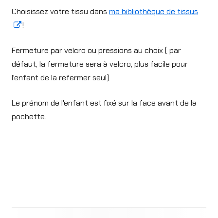
Choisissez votre tissu dans
ma bibliothèque de tissus
Opens
!
in
Fermeture par velcro ou pressions au choix ( par
a
défaut, la fermeture sera à velcro, plus facile pour
new
l'enfant de la refermer seul).
window
Le prénom de l'enfant est fixé sur la face avant de la
pochette.