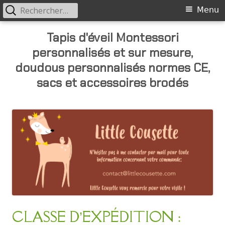
Rechercher :
Primary
Menu
Menu
Skip
Tapis d'éveil Montessori
to
personnalisés et sur mesure,
content
doudous personnalisés normes CE,
sacs et accessoires brodés
CLASSE D’EXPÉDITION :