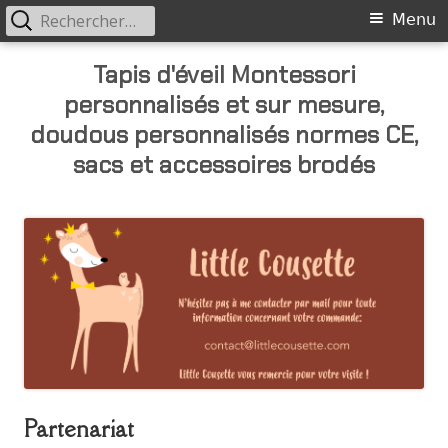
Rechercher :
Primary
Menu
Menu
Skip
Tapis d'éveil Montessori
to
personnalisés et sur mesure,
content
doudous personnalisés normes CE,
sacs et accessoires brodés
Partenariat