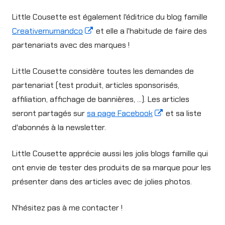
Little Cousette est également l'éditrice du blog famille
Opens
Creativemumandco
et elle a l'habitude de faire des
in
partenariats avec des marques !
a
Little Cousette considère toutes les demandes de
new
partenariat (test produit, articles sponsorisés,
window
affiliation, affichage de bannières, ...). Les articles
Opens
seront partagés sur
sa page Facebook
et sa liste
in
d'abonnés à la newsletter.
a
Little Cousette apprécie aussi les jolis blogs famille qui
new
ont envie de tester des produits de sa marque pour les
window
présenter dans des articles avec de jolies photos.
N'hésitez pas à me contacter !