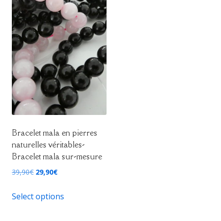
Bracelet mala en pierres
naturelles véritables-
Bracelet mala sur-mesure
Le
Le
39,90
€
29,90
€
prix
prix
initial
actuel
Select options
était :
est :
39,90€.
29,90€.