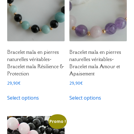
Bracelet mala en pierres
Bracelet mala en pierres
naturelles véritables-
naturelles véritables-
Bracelet mala Résilience &
Bracelet mala Amour et
Protection
Apaisement
29,90
€
29,90
€
Select options
Select options
Promo !