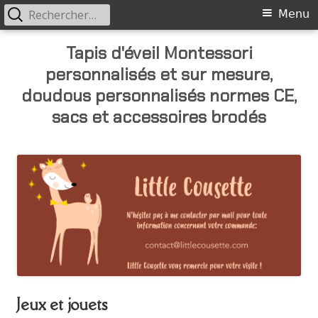
Rechercher :
Primary
Menu
Menu
Skip
Tapis d'éveil Montessori
to
personnalisés et sur mesure,
content
doudous personnalisés normes CE,
sacs et accessoires brodés
Jeux et jouets