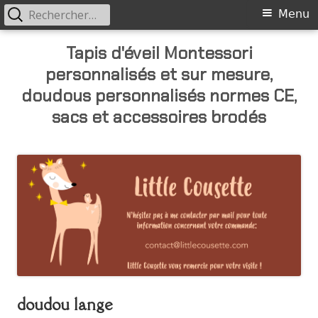
Rechercher :
Primary
Menu
Menu
Skip
Tapis d'éveil Montessori
to
personnalisés et sur mesure,
content
doudous personnalisés normes CE,
sacs et accessoires brodés
doudou lange