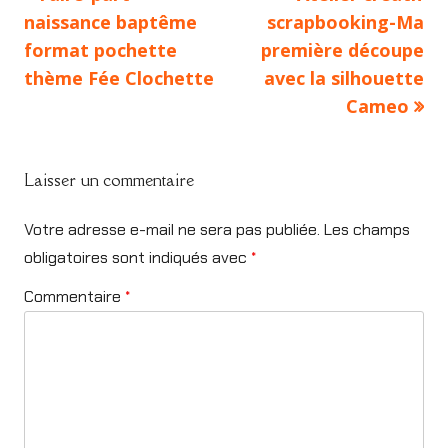
Navigation
choisies
article:
article:
naissance baptême
scrapbooking-Ma
de
sur
format pochette
première découpe
la
thème Fée Clochette
avec la silhouette
l’article
page
Cameo
du
produit
Laisser un commentaire
Votre adresse e-mail ne sera pas publiée.
Les champs
obligatoires sont indiqués avec
*
Commentaire
*