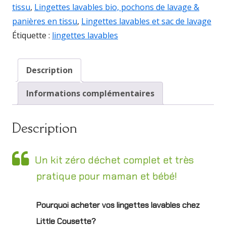
de
tissu
,
Lingettes lavables bio, pochons de lavage &
10
panières en tissu
,
Lingettes lavables et sac de lavage
lingettes
Étiquette :
lingettes lavables
lavables
en
Description
tissu
éponge
Informations complémentaires
biologique
non
Description
blanchi
+
panière
Un kit zéro déchet complet et très
100%
pratique pour maman et bébé!
coton+
pochon
Pourquoi acheter vos lingettes lavables chez
de
Little Cousette?