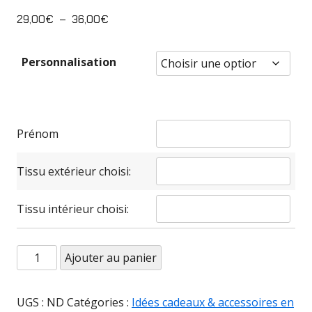
Plage
29,00
€
–
36,00
€
de
prix :
Personnalisation
29,00€
à
36,00€
Prénom
Tissu extérieur choisi:
Tissu intérieur choisi:
quantité
Ajouter au panier
de
Lot
UGS :
ND
Catégories :
Idées cadeaux & accessoires en