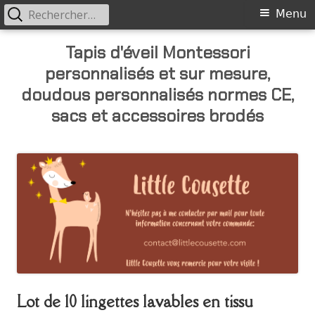
Rechercher :
Primary
Menu
Menu
Skip
Tapis d'éveil Montessori
to
personnalisés et sur mesure,
content
doudous personnalisés normes CE,
sacs et accessoires brodés
Lot de 10 lingettes lavables en tissu