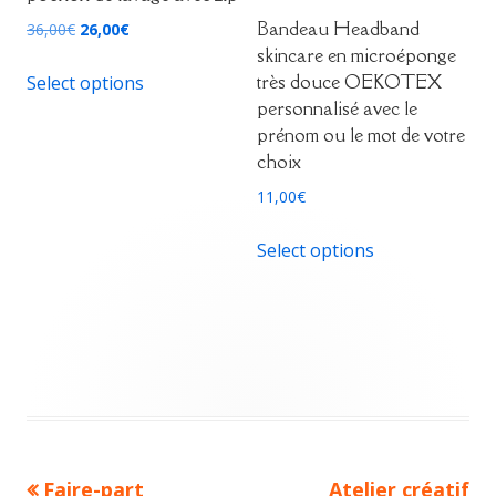
produit
Bandeau Headband
Le
Le
36,00
€
26,00
€
skincare en microéponge
prix
prix
très douce OEKOTEX
initial
actuel
Select options
personnalisé avec le
était :
est :
prénom ou le mot de votre
36,00€.
26,00€.
choix
11,00
€
Ce
Select options
produit
a
plusieurs
variations.
Les
options
peuvent
être
Previous
Next
Faire-part
Atelier créatif